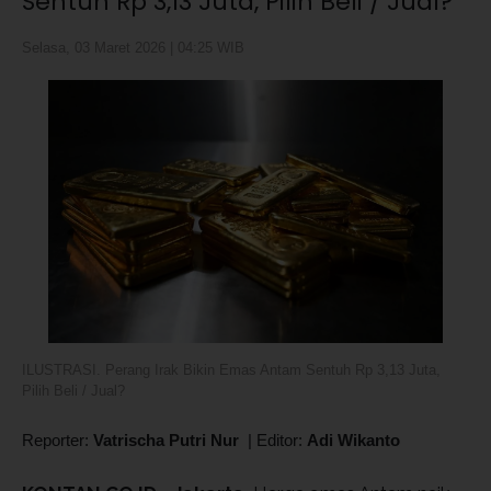
Sentuh Rp 3,13 Juta, Pilih Beli / Jual?
Selasa, 03 Maret 2026 | 04:25 WIB
ILUSTRASI. Perang Irak Bikin Emas Antam Sentuh Rp 3,13 Juta,
Pilih Beli / Jual?
Reporter:
Vatrischa Putri Nur
|
Editor:
Adi Wikanto