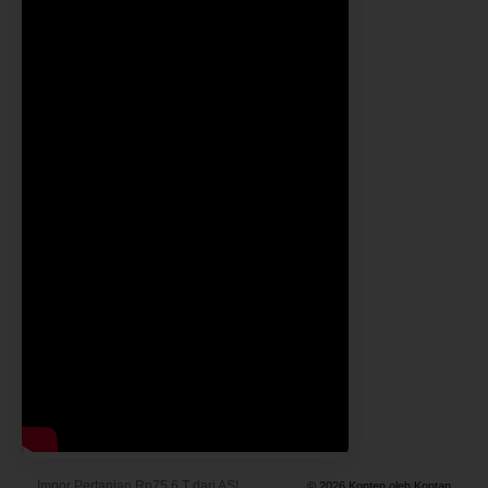
Impor Pertanian Rp75,6 T dari AS!
© 2026 Konten oleh Kontan