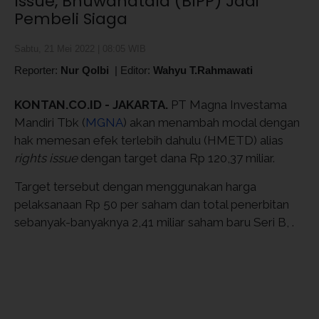
Issue, Bhuwanatala (BIPP) Jadi
Pembeli Siaga
Sabtu, 21 Mei 2022 | 08:05 WIB
Reporter:
Nur Qolbi
|
Editor:
Wahyu T.Rahmawati
KONTAN.CO.ID - JAKARTA.
PT Magna Investama
Mandiri Tbk (
MGNA
) akan menambah modal dengan
hak memesan efek terlebih dahulu (HMETD) alias
rights issue
dengan target dana Rp 120,37 miliar.
Target tersebut dengan menggunakan harga
pelaksanaan Rp 50 per saham dan total penerbitan
sebanyak-banyaknya 2,41 miliar saham baru Seri B, .