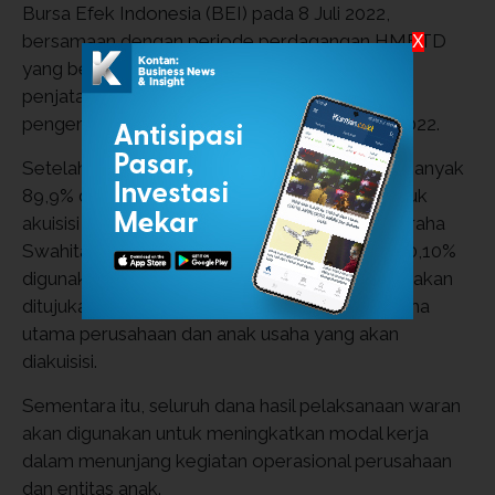
Bursa Efek Indonesia (BEI) pada 8 Juli 2022,
bersamaan dengan periode perdagangan HMETD
X
yang berlangsung pada 8-21 Juli 2022. Tanggal
penjatahan pada 26 Juli 2022 dan tanggal
pengembalian uang pemesanan pada 27 Juli 2022.
Setelah dikurangi biaya-biaya emisi saham, sebanyak
89,9% dana
rights issue
ini akan digunakan untuk
akuisisi beberapa entitas anak BIPP, yaitu PT Graha
Swahita dan PT BIP Sentosa. Kemudian, sisa 10,10%
digunakan untuk modal kerja perusahaan yang akan
ditujukan untuk mengembangkan kegiatan usaha
utama perusahaan dan anak usaha yang akan
diakuisisi.
Sementara itu, seluruh dana hasil pelaksanaan waran
akan digunakan untuk meningkatkan modal kerja
dalam menunjang kegiatan operasional perusahaan
dan entitas anak.