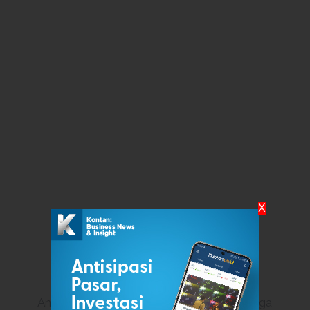
X
Analis riset ekuitas dari OCBC Sekuritas, Liga