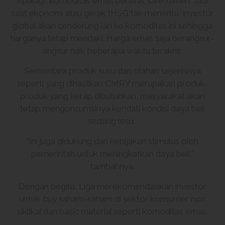
Apalagi, komoditas emas bersifat
safe haven
. Jadi
saat ekonomi atau gerak IHSG tak menentu, investor
global akan cenderung lari ke komoditas ini sehingga
harganya tetap mendaki. Harga emas saja berangsur-
angsur naik beberapa waktu terakhir.
Sementara produk susu dan olahan sejenisnya
seperti yang dihasilkan CMRY merupakan produk-
produk yang kerap dibutuhkan, masyarakat akan
tetap mengonsumsinya kendati kondisi daya beli
sedang lesu.
“Ini juga didukung dari kebijakan stimulus oleh
pemerintah untuk meningkatkan daya beli,”
tambahnya.
Dengan begitu, Liga merekomendasikan investor
untuk
buy
saham-saham di sektor konsumer non
siklikal dan basic material seperti komoditas emas.