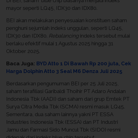
Di BEI, saham blue chip biasanya menjadi indeks
mayor seperti LQ45, IDX30 dan IDX80.
BEI akan melakukan penyesuaian konstituen saham
penghuni sejumlah indeks unggulan, seperti LQ45,
IDX30 dan IDX80.
Rebalancing
indeks tersebut mulai
berlaku efektif mulai 1 Agustus 2025 hingga 31
Oktober 2025.
Baca Juga:
BYD Atto 1 Di Bawah Rp 200 juta, Cek
Harga Dolphin Atto 3 Seal M6 Denza Juli 2025
Berdasarkan pengumuman BEI per 25 Juli 2025,
saham terafiliasi Garibaldi Thoihir PT Adaro Andalan
Indonesia Tbk (AADI) dan saham dari grup Emtek PT
Surya Citra Media Tbk (SCMA) resmi masuk LQ45.
Sementara, dua saham lainnya yakni PT ESSA
Industries Indonesia Tbk (ESSA) dan PT Industri
Jamu dan Farmasi Sido Muncul Tbk (SIDO) resmi
didepak dari indeks blue chip tersebut.