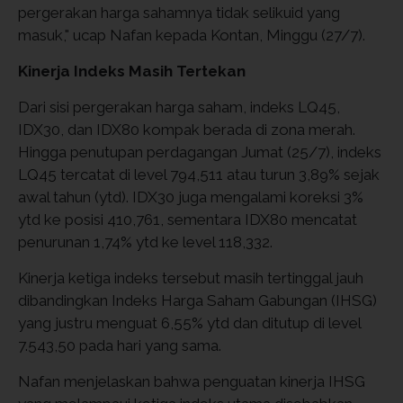
pergerakan harga sahamnya tidak selikuid yang
masuk," ucap Nafan kepada Kontan, Minggu (27/7).
Kinerja Indeks Masih Tertekan
Dari sisi pergerakan harga saham, indeks LQ45,
IDX30, dan IDX80 kompak berada di zona merah.
Hingga penutupan perdagangan Jumat (25/7), indeks
LQ45 tercatat di level 794,511 atau turun 3,89% sejak
awal tahun (ytd). IDX30 juga mengalami koreksi 3%
ytd ke posisi 410,761, sementara IDX80 mencatat
penurunan 1,74% ytd ke level 118,332.
Kinerja ketiga indeks tersebut masih tertinggal jauh
dibandingkan Indeks Harga Saham Gabungan (IHSG)
yang justru menguat 6,55% ytd dan ditutup di level
7.543,50 pada hari yang sama.
Nafan menjelaskan bahwa penguatan kinerja IHSG