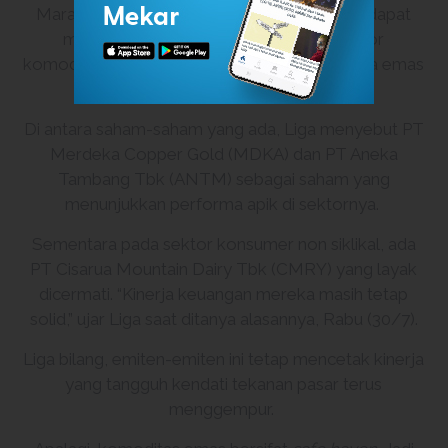
Maradona menilai, para pelaku pasar masih dapat
menaruh harap pada saham-saham sektor
komoditas, penghuni indeks tersebut terutama emas
dan konsumer non siklikal.
Di antara saham-saham yang ada, Liga menyebut PT
Merdeka Copper Gold (
MDKA
) dan PT Aneka
Tambang Tbk (
ANTM
) sebagai saham yang
menunjukkan performa apik di sektornya.
Sementara pada sektor konsumer non siklikal, ada
PT Cisarua Mountain Dairy Tbk (
CMRY
) yang layak
dicermati. “Kinerja keuangan mereka masih tetap
solid,” ujar Liga saat ditanya alasannya, Rabu (30/7).
Liga bilang, emiten-emiten ini tetap mencetak kinerja
yang tangguh kendati tekanan pasar terus
menggempur.