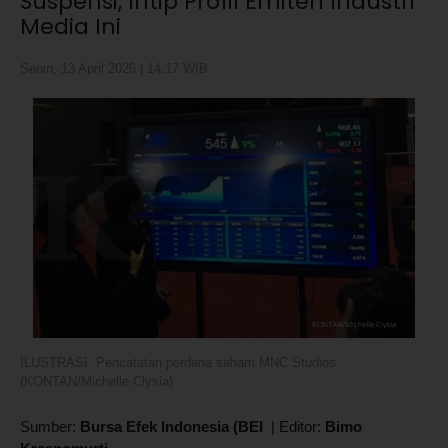
Suspensi, Intip Profil Emiten Industri
Media Ini
Senin, 13 April 2026 | 14:17 WIB
ILUSTRASI. Pencatatan perdana saham MNC Studios
(KONTAN/Michelle Clysia)
Sumber:
Bursa Efek Indonesia (BEI
|
Editor:
Bimo