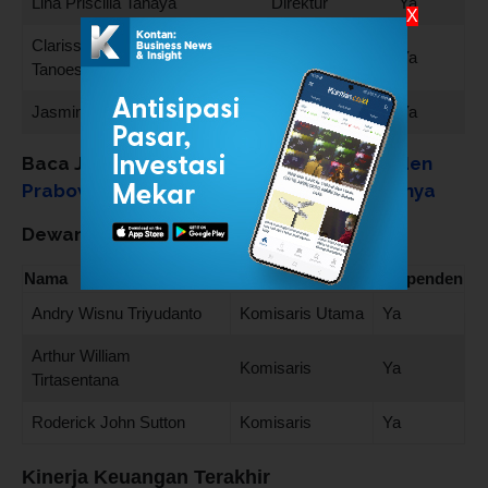
Lina Priscilla Tanaya
Direktur
Ya
X
Clarissa Herliani
Direktur
Ya
Tanoesoedibjo
Jasmina Savitri Pratiwi
Direktur
Ya
Baca Juga:
Pabrik VKTR Diresmikan Presiden
Prabowo, Cek Profil Emiten hingga Kinerjanya
Dewan Komisaris
Nama
Posisi
Independen
Andry Wisnu Triyudanto
Komisaris Utama
Ya
Arthur William
Komisaris
Ya
Tirtasentana
Roderick John Sutton
Komisaris
Ya
Kinerja Keuangan Terakhir