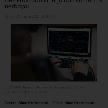
Cek Profil dan Kinerja dari Emiten TV
Berbayar
Selasa, 13 Januari 2026 | 11:48 WIB
ILUSTRASI. Investor ritel mengamati pergerakan saham
(KONTAN/Cheppy A. Muchlis)
Penulis:
Bimo Kresnomurti
|
Editor:
Bimo Kresnomurti