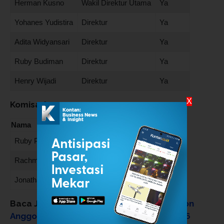
Herman Kusno
Wakil Direktur Utama
Ya
Yohanes Yudistira
Direktur
Ya
Adita Widyansari
Direktur
Ya
Ruby Budiman
Direktur
Ya
Henry Wijadi
Direktur
Ya
X
Komisaris
Nama
Jabatan
Independen
Ruby Panjaitan
Komisaris Utama
Tidak
Rachmat Nurhadi
Komisaris
Tidak
Jonathan Chandra
Komisaris
Ya
Baca Juga:
Jangan Lewatkan! Saham Calon
Anggota Indeks Global MSCI Februari 2026