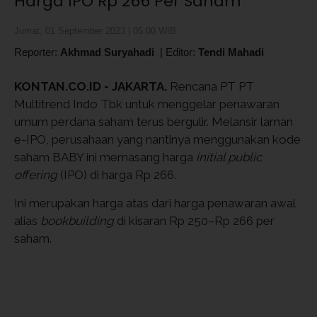
Harga IPO Rp 266 Per Saham
Jumat, 01 September 2023 | 05:00 WIB
Reporter:
Akhmad Suryahadi
|
Editor:
Tendi Mahadi
KONTAN.CO.ID - JAKARTA.
Rencana PT PT
Multitrend Indo Tbk untuk menggelar penawaran
umum perdana saham terus bergulir. Melansir laman
e-IPO, perusahaan yang nantinya menggunakan kode
saham BABY ini memasang harga
initial public
offering
(IPO) di harga Rp 266.
Ini merupakan harga atas dari harga penawaran awal
alias
bookbuilding
di kisaran Rp 250–Rp 266 per
saham.