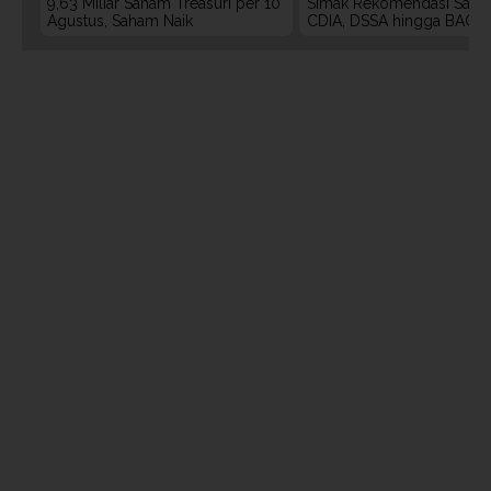
9,63 Miliar Saham Treasuri per 10
Simak Rekomendasi Saha
Agustus, Saham Naik
CDIA, DSSA hingga BACH