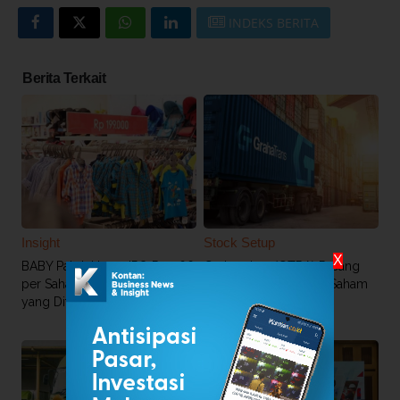
INDEKS BERITA
Berita Terkait
Insight
Stock Setup
X
BABY Patok Harga IPO Rp 266
Grahaprima (GTRA) Pasang
per Saham, Jumlah Saham
Harga IPO Rp 150 Per Saham
yang Ditawarkan Lebih Sedikit