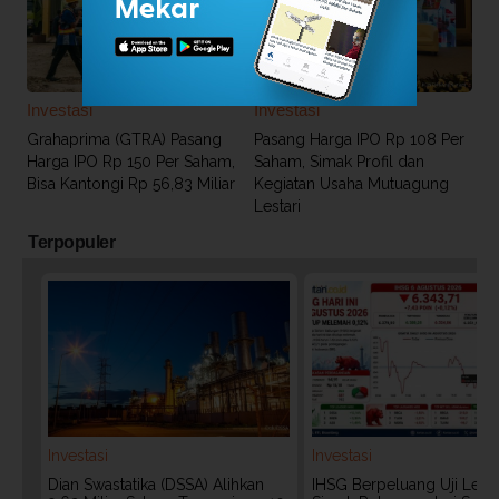
Investasi
Investasi
Grahaprima (GTRA) Pasang
Pasang Harga IPO Rp 108 Per
Harga IPO Rp 150 Per Saham,
Saham, Simak Profil dan
Bisa Kantongi Rp 56,83 Miliar
Kegiatan Usaha Mutuagung
Lestari
Terpopuler
Investasi
Investasi
Dian Swastatika (DSSA) Alihkan
IHSG Berpeluang Uji Level