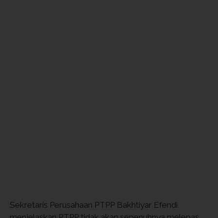
Sekretaris Perusahaan PTPP Bakhtiyar Efendi
menjelaskan PTPP tidak akan sepenuhnya melepas