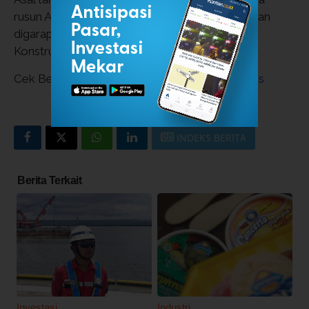
rusun ASN 1 sebanyak sembilan
tower
yang akan
digarap bersama dengan Urban dan PT Jaya
Konstruksi Tbk (JKON).
Cek Berita dan Artikel yang lain di
Google News
INDEKS BERITA
Berita Terkait
Investasi
Industri