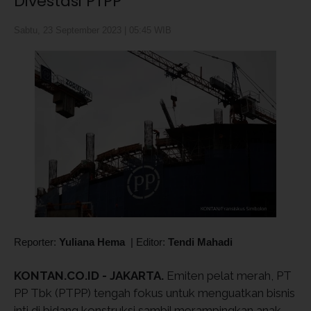
Divestasi PTPP
Sabtu, 23 September 2023 | 05:45 WIB
Reporter:
Yuliana Hema
|
Editor:
Tendi Mahadi
KONTAN.CO.ID - JAKARTA.
Emiten pelat merah, PT
PP Tbk (PTPP) tengah fokus untuk menguatkan bisnis
inti di bidang konstruksi sambil merampingkan anak