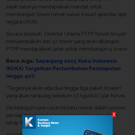
salah satunya mendapatkan mandat untuk
membangun
tower
rumah susun (rusun) aparatur sipil
negara (ASN).
Secara terpisah, Direktur Utama PTPP Novel Arsyad
menyampaikan dari 47
tower
yang akan dibangun,
PTPP mendapatkan jatah untuk membangun 9
tower.
Baca Juga:
Sepanjang 2023, Koka Indonesia
(KOKA) Targetkan Pertumbuhan Pendapatan
hingga 40%
"Targetnya akan ada dua hingga tiga paket (tower)
yang akan rampung sebelum 17 Agustus," ujar Novel.
Dia bilang proyek rusun ini baru masuk dalam proses
X
persiapan konstruksi karena baru menyelesaikan
tahap tender beberapa waktu lalu.
Asal tahu saja, PTPP akan menggarap paket tiga