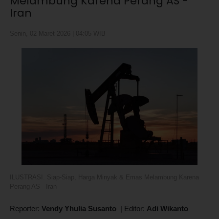
Melambung Karena Perang AS -
Iran
Senin, 02 Maret 2026 | 04:05 WIB
ILUSTRASI. Siap-Siap, Harga Minyak & Emas Melambung Karena
Perang AS - Iran
Reporter:
Vendy Yhulia Susanto
|
Editor:
Adi Wikanto