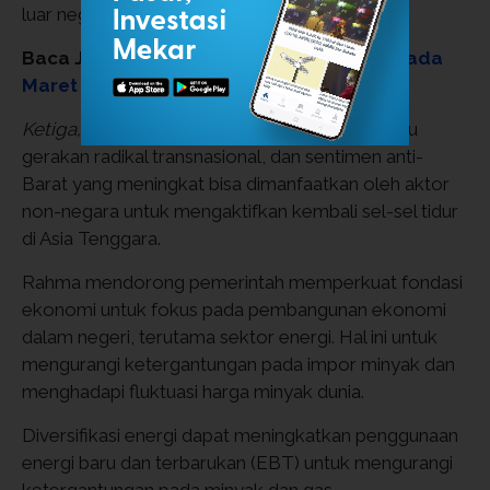
luar negeri.
Baca Juga:
IHSG Berpotensi Konsolidasi pada
Maret 2026 di Tengah Eskalasi Konflik Iran
Ketiga,
instabilitas di Timur Tengah bisa memicu
gerakan radikal transnasional, dan sentimen anti-
Barat yang meningkat bisa dimanfaatkan oleh aktor
non-negara untuk mengaktifkan kembali sel-sel tidur
di Asia Tenggara.
Rahma mendorong pemerintah memperkuat fondasi
ekonomi untuk fokus pada pembangunan ekonomi
dalam negeri, terutama sektor energi. Hal ini untuk
mengurangi ketergantungan pada impor minyak dan
menghadapi fluktuasi harga minyak dunia.
Diversifikasi energi dapat meningkatkan penggunaan
energi baru dan terbarukan (EBT) untuk mengurangi