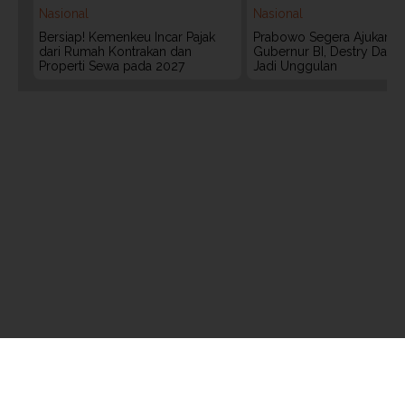
Nasional
Nasional
Bersiap! Kemenkeu Incar Pajak
Prabowo Segera Ajukan C
dari Rumah Kontrakan dan
Gubernur BI, Destry Dama
Properti Sewa pada 2027
Jadi Unggulan