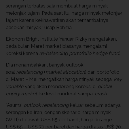
serangan terbatas saja membuat harga minyak
melonjak tajam. Pada saat itu, harga minyak melonjak
tajam karena kekhawatiran akan terhambatnya
pasokan minyak,” ucap Rahma.
Ekonom Bright Institute Yanuar Rizky mengatakan,
pada bulan Maret market biasanya mengalami
koreksi karena
re-balancing portofolio hedge fund
.
Dia menambahkan, banyak outlook
soal
rebalancing
(
market allocation
) dari portofolio
di Maret – Mei mengaitkan harga minyak sebagai
key
variable
yang akan mendorong koreksi di
global
equity market
, ke level moderat sampai
crash
.
"Asumsi
outlook rebalancing
keluar sebelum adanya
serangan ke Iran, dengan skenario harga minyak
(WTI) di bawah US$ 65 per barel, harga di range
US$ 65 – US$ 70 per barel dan harga di atas US$ 70