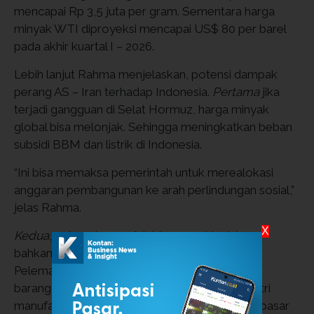
mencapai Rp 3,5 juta per gram. Sementara harga
minyak WTI diproyeksi mencapai US$ 80 per barel
pada akhir kuartal I – 2026.
Lebih lanjut Rahma menjelaskan, potensi dampak
perang AS – Iran terhadap Indonesia.
Pertama
jika
terjadi gangguan di Selat Hormuz, harga minyak
global bisa melonjak. Sehingga meningkatkan beban
subsidi BBM dan listrik di Indonesia.
“Ini bisa memaksa pemerintah untuk merealokasi
anggaran pembangunan ke arah perlindungan sosial,”
jelas Rahma.
X
Kedua
, pelemahan rupiah bisa semakin dalam,
bahkan bisa mencapai Rp 17.000 per dolar AS.
Pelemahan rupiah tersebut akan memicu inflasi
barang impor karena banyak bahan baku industri
manufaktur Indonesia masih bergantung pada pasar