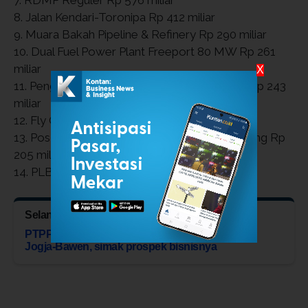
7. RDMP Reguler Rp 576 miliar
8. Jalan Kendari-Toronipa Rp 412 miliar
9. Muara Bakah Pipeline & Refinery Rp 290 miliar
10. Dual Fuel Power Plant Freeport 80 MW Rp 261
miliar
X
11. Pengendali Banjir NYIA pada DAS Serang Rp 243
miliar
12. Fly Over Kopo Rp 238 miliar
13. Pos Lintas Batas Negara (PLBN) Sei Pancang Rp
205 miliar
14. PLBN Long Nawang Rp 204 miliar
Selanjutnya:
PTPP menang tender proyek jalan tol
Jogja-Bawen, simak prospek bisnisnya