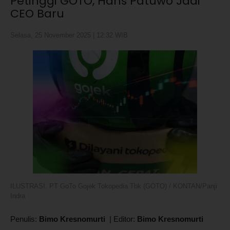
Petinggi GOTO, Hans Patuwo Jadi
CEO Baru
Selasa, 25 November 2025 | 12:32 WIB
ILUSTRASI. PT GoTo Gojek Tokopedia Tbk (GOTO) / KONTAN/Panji
Indra
Penulis:
Bimo Kresnomurti
|
Editor:
Bimo Kresnomurti