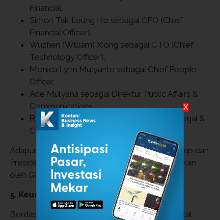
Financial.
Simon Tak Leung Ho sebagai CFO (Chief
Financial Officer).
Wuzhen (William) Xiong sebagai CTO (Chief
Technology Officer).
Monica Lynn Mulyanto sebagai Chief People
Officer.
Ade Mulyana sebagai Direktur Public Affairs &
Communications.
X
R A Koesoemohadiani sebagai Direktur Legal &
Corporate Secretary.
Adapun, pengumuman terkait penerus COO Grup dan
Presiden On-Demand Services belum diumumkan
oleh GOTO.
5. Keuangan & Kinerja (2025)
Berdasarkan laporan kuartal pertama dan kuartal