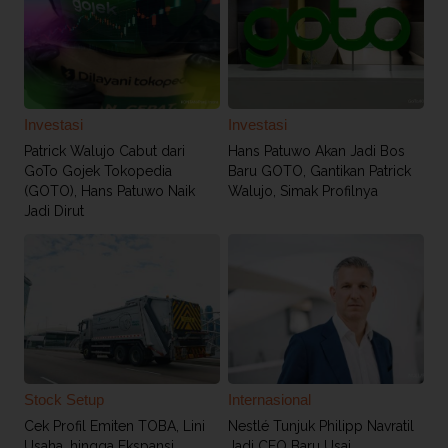
Investasi
Investasi
Patrick Walujo Cabut dari
Hans Patuwo Akan Jadi Bos
GoTo Gojek Tokopedia
Baru GOTO, Gantikan Patrick
(GOTO), Hans Patuwo Naik
Walujo, Simak Profilnya
Jadi Dirut
Stock Setup
Internasional
Cek Profil Emiten TOBA, Lini
Nestlé Tunjuk Philipp Navratil
Usaha, hingga Ekspansi
Jadi CEO Baru Usai