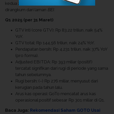
kedua 2025, berikut poin-poin kinerja utama,
dirangkum dari laman
BEI.
Q1 2025 (per 31 Maret)
GTV inti (core GTV): Rp 83,22 triliun, naik 54%
YoY.
GTV total: Rp 144,56 triliun, naik 24% YoY.
Pendapatan bersih: Rp 4,231 triliun, naik 37% YoY
(pro forma).
Adjusted EBITDA: Rp 393 miliar (positif)
tercatat signifikan dari rugi di periode yang sama
tahun sebelumnya.
Rugi bersih: (–) Rp 276 miliar, menyusut dari
kerugian pada tahun lalu.
Arus kas operasi: GoTo mencatat arus kas
operasional positif sebesar Rp 301 miliar di Q1.
Baca Juga:
Rekomendasi Saham GOTO Usai