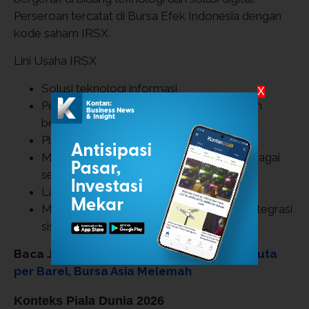
Perseroan tercatat di Bursa Efek Indonesia dengan
kode saham IRSX.
Lini Usaha IRSX
Solusi teknologi informasi
X
Pengembangan dan implementasi layanan
berbasis teknologi.
Platform dan layanan digital
Mendukung transformasi digital bagi berbagai
segmen pengguna.
Layanan pendukung ekosistem digital
Mencakup pengembangan aplikasi dan integrasi
sistem.
Baca Juga:
Harga Minyak Naik ke Rp1,66 Juta
per Barel, Bursa Asia Melemah
Konteks Piala Dunia 2026